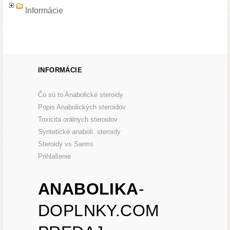
Informácie
INFORMÁCIE
Čo sú to Anabolické steroidy
Popis Anabolických steroidov
Toxicita orálnych steroidov
Syntetické anaboli. steroidy
Steroidy vs Sarms
Prihlašenie
ANABOLIKA
-
DOPLNKY.COM