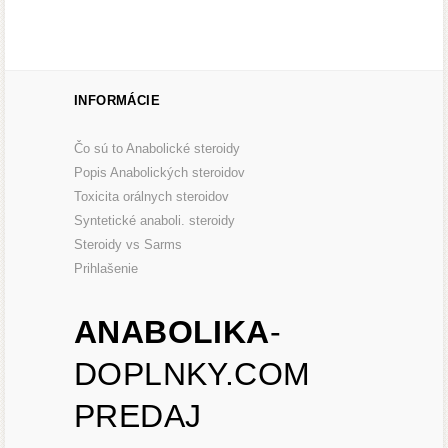
INFORMÁCIE
Čo sú to Anabolické steroidy
Popis Anabolických steroidov
Toxicita orálnych steroidov
Syntetické anaboli. steroidy
Steroidy vs Sarms
Prihlašenie
ANABOLIKA
-
DOPLNKY.COM
PREDAJ