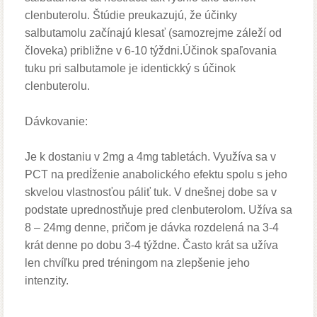
clenbuterolu. Štúdie preukazujú, že účinky
salbutamolu začínajú klesať (samozrejme záleží od
človeka) približne v 6-10 týždni.Účinok spaľovania
tuku pri salbutamole je identickký s účinok
clenbuterolu.
Dávkovanie:
Je k dostaniu v 2mg a 4mg tabletách. Využíva sa v
PCT na predĺženie anabolického efektu spolu s jeho
skvelou vlastnosťou páliť tuk. V dnešnej dobe sa v
podstate uprednostňuje pred clenbuterolom. Užíva sa
8 – 24mg denne, pričom je dávka rozdelená na 3-4
krát denne po dobu 3-4 týždne. Často krát sa užíva
len chvíľku pred tréningom na zlepšenie jeho
intenzity.