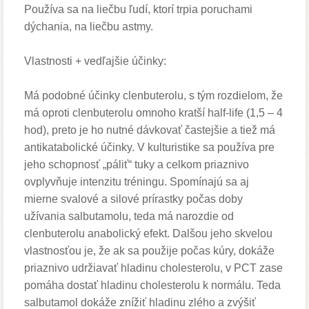
Používa sa na liečbu ľudí, ktorí trpia poruchami
dýchania, na liečbu astmy.
Vlastnosti + vedľajšie účinky
:
Má podobné účinky clenbuterolu, s tým rozdielom, že
má oproti clenbuterolu omnoho kratší half-life (1,5 – 4
hod), preto je ho nutné dávkovať častejšie a tiež má
antikatabolické účinky. V kulturistike sa používa pre
jeho schopnosť „páliť“ tuky a celkom priaznivo
ovplyvňuje intenzitu tréningu. Spomínajú sa aj
mierne svalové a silové prírastky počas doby
užívania salbutamolu, teda má narozdie od
clenbuterolu anabolický efekt. Dalšou jeho skvelou
vlastnosťou je, že ak sa použije počas kúry, dokáže
priaznivo udržiavať hladinu cholesterolu, v PCT zase
pomáha dostať hladinu cholesterolu k normálu. Teda
salbutamol dokáže znížiť hladinu zlého a zvýšiť