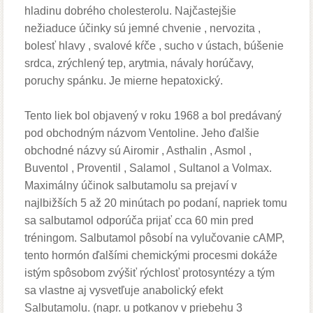
hladinu dobrého cholesterolu. Najčastejšie
nežiaduce účinky sú jemné chvenie , nervozita ,
bolesť hlavy , svalové kŕče , sucho v ústach, búšenie
srdca, zrýchlený tep, arytmia, návaly horúčavy,
poruchy spánku. Je mierne hepatoxický.
Tento liek bol objavený v roku 1968 a bol predávaný
pod obchodným názvom Ventoline. Jeho ďalšie
obchodné názvy sú Airomir , Asthalin , Asmol ,
Buventol , Proventil , Salamol , Sultanol a Volmax.
Maximálny účinok salbutamolu sa prejaví v
najlbižších 5 až 20 minútach po podaní, napriek tomu
sa salbutamol odporúča prijať cca 60 min pred
tréningom. Salbutamol pôsobí na vylučovanie cAMP,
tento hormón ďalšími chemickými procesmi dokáže
istým spôsobom zvýšiť rýchlosť protosyntézy a tým
sa vlastne aj vysvetľuje anabolický efekt
Salbutamolu. (napr. u potkanov v priebehu 3