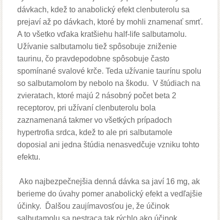
dávkach, kdež to anabolický efekt clenbuterolu sa
prejaví až po dávkach, ktoré by mohli znamenať smrť.
A to všetko vďaka kratšiehu half-life salbutamolu.
Užívanie salbutamolu tiež spôsobuje zniženie
taurinu, čo pravdepodobne spôsobuje často
spomínané svalové krče. Teda užívanie taurínu spolu
so salbutamolom by nebolo na škodu. V štúdiach na
zvieratach, ktoré majú 2 násobný počet beta 2
receptorov, pri užívaní clenbuterolu bola
zaznamenaná takmer vo všetkých prípadoch
hypertrofia srdca, kdež to ale pri salbutamole
doposial ani jedna štúdia nenasvedčuje vzniku tohto
efektu.
Ako najbezpečnejšia denná dávka sa javí 16 mg, ak
berieme do úvahy pomer anabolický efekt a vedľajšie
účinky. Ďalšou zaujímavosťou je, že účinok
salbutamolu sa nestraca tak rýchlo ako účinok