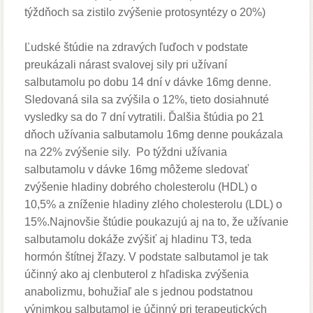
týždňoch sa zistilo zvýšenie protosyntézy o 20%)
Ľudské štúdie na zdravých ľuďoch v podstate
preukázali nárast svalovej sily pri užívaní
salbutamolu po dobu 14 dní v dávke 16mg denne.
Sledovaná sila sa zvýšila o 12%, tieto dosiahnuté
vysledky sa do 7 dní vytratili. Ďalšia štúdia po 21
dňoch užívania salbutamolu 16mg denne poukázala
na 22% zvýšenie sily. Po týždni užívania
salbutamolu v dávke 16mg môžeme sledovať
zvýšenie hladiny dobrého cholesterolu (HDL) o
10,5% a zníženie hladiny zlého cholesterolu (LDL) o
15%.Najnovšie štúdie poukazujú aj na to, že užívanie
salbutamolu dokáže zvýšiť aj hladinu T3, teda
hormón štítnej žľazy. V podstate salbutamol je tak
účinný ako aj clenbuterol z hľadiska zvýšenia
anabolizmu, bohužiaľ ale s jednou podstatnou
výnimkou salbutamol je účinný pri terapeutických